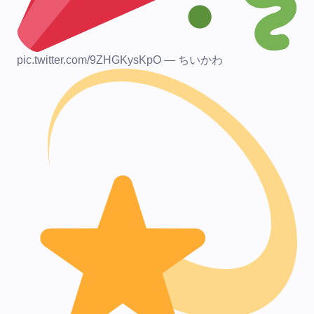
pic.twitter.com/9ZHGKysKpO — ちいかわ