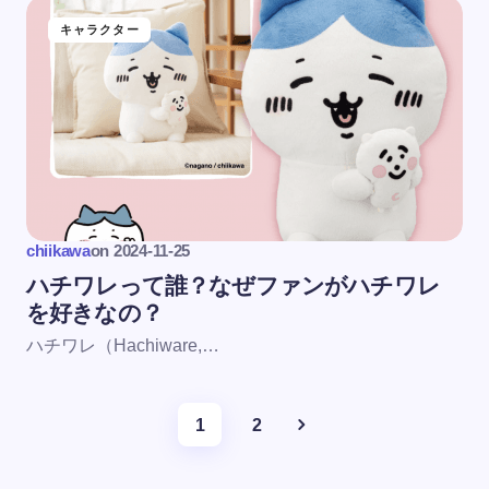
キャラクター
chiikawa
on
2024-11-25
ハチワレって誰？なぜファンがハチワレ
を好きなの？
ハチワレ（Hachiware,…
1
2