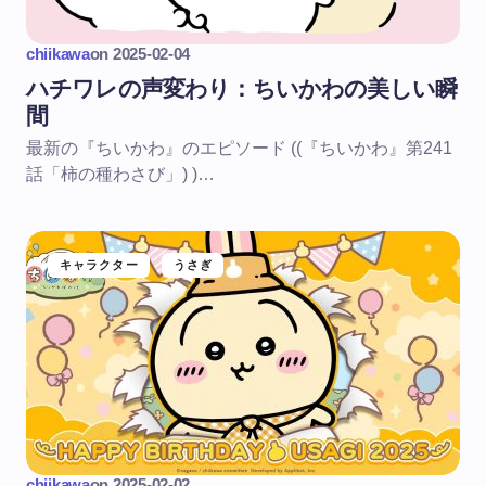
chiikawa
on
2025-02-04
ハチワレの声変わり：ちいかわの美しい瞬
間
最新の『ちいかわ』のエピソード ((『ちいかわ』第241
話「柿の種わさび」) )…
キャラクター
うさぎ
chiikawa
on
2025-02-02